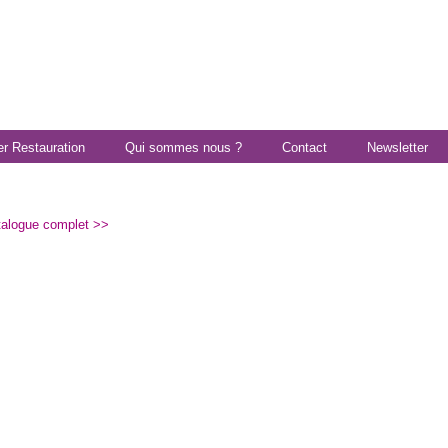
er Restauration
Qui sommes nous ?
Contact
Newsletter
talogue complet >>