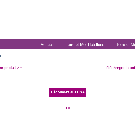
Accueil
Terre et Mer Hôtellerie
Terre et M
e
he produit >>
Télécharger le ca
<<