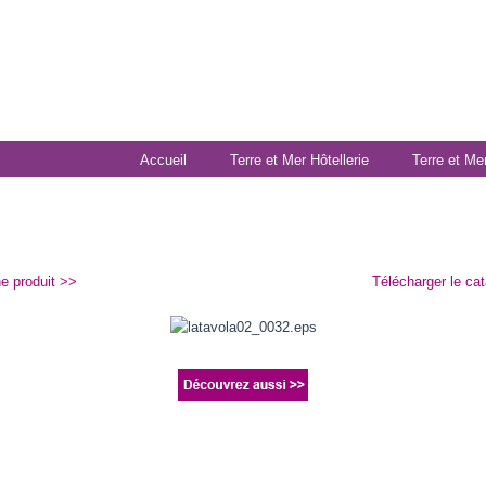
Accueil
Terre et Mer Hôtellerie
Terre et Me
he produit >>
Télécharger le ca