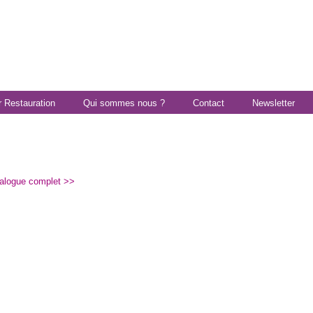
r Restauration
Qui sommes nous ?
Contact
Newsletter
talogue complet >>